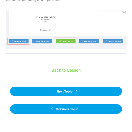
Back to Lesson
Next Topic
Previous Topic