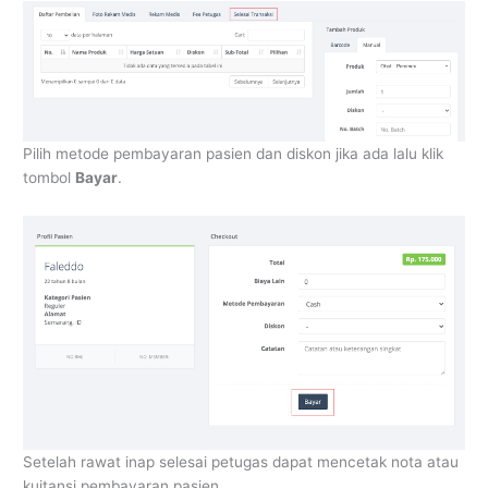
Pilih metode pembayaran pasien dan diskon jika ada lalu klik
tombol
Bayar
.
Setelah rawat inap selesai petugas dapat mencetak nota atau
kuitansi pembayaran pasien.